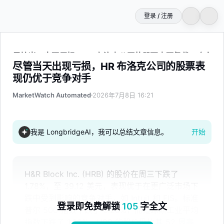
登录 / 注册
尽管当天出现亏损，HR 布洛克公司的股票表现仍优于竞争对
尽管当天出现亏损，HR 布洛克公司的股票表
现仍优于竞争对手
MarketWatch Automated
2026年7月8日 16:21
我是 LongbridgeAI，我可以总结文章信息。
开始
H&R Block Inc. (HRB) 的股价在周三下跌了
1.78%，至 39.12 美元，表现优于在更广泛市场下
跌中受到影响的竞争对手，如 Intuit 和 FIS。标准
登录即免费解锁
105
字全文
普尔 500 指数下跌了 0.28%，而道琼斯工业平均
指数下跌了 1.09%。HRB 的股价仍比其 52 周高