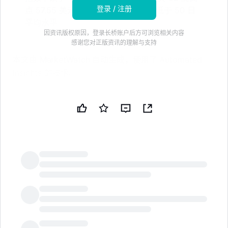
登录 / 注册
点 57.55 美元低 32.02%。交易量略低于 50 日
平均水平
因资讯版权原因，登录长桥账户后方可浏览相关内容
感谢您对正版资讯的理解与支持
本文由 MarketWatch 自动生成，使用了 Automated
Insights 的技术。
H&R Block Inc.（HRB）周三股价下跌 1.78%，至 39.12
美元，这一天对股市来说是一个全面低迷的交易时段，标
准普尔 500 指数下跌 0.28%，至 7,482.71 点，道琼斯
工业平均指数下跌 1.09%，至 52,348.39 点。
H&R Block Inc. 的股价比其 52 周高点 57.55 美元低
32.02%，该高点是在 7 月 10 日达到的。
LongbridgeAI
与一些竞争对手相比，该股票的表现呈现出混合状态，周
三 Intuit Inc.（INTU）下跌 3.23%，至 272.10 美元，
Fidelity National Information Services Inc.（FIS）下跌