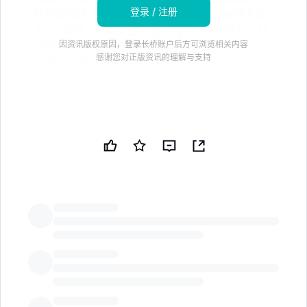
登录 / 注册
其功能包括 AI 家庭助手、物业报告和 “雇佣专业
人士” 市场。订阅计划起价为每月 3.99 美元，并
因资讯版权原因，登录长桥账户后方可浏览相关内容
提供 7 天试用，旨在为主动的家庭管理创建一个
感谢您对正版资讯的理解与支持
全面、不断发展的数字档案
在 Google 搜索和 AI 答案中查看更多来自 StockTitan
的信息。将 StockTitan 添加为首选来源 · 打开 Google
在 Google 上添加
订阅平台推出 AI 驱动的家庭管理，涵盖报告、文件、贵
重物品、服务提供商、维修、保修等。
加利福尼亚州圣地亚哥，2026 年 7 月 08 日（全球新闻
LongbridgeAI
通讯）--
TAP Real Estate Technologies（OTC:
RWAX）今天宣布推出 MyHomeCloud™，这是一个 AI
驱动的平台，帮助房主组织、保护和管理与他们的家相关