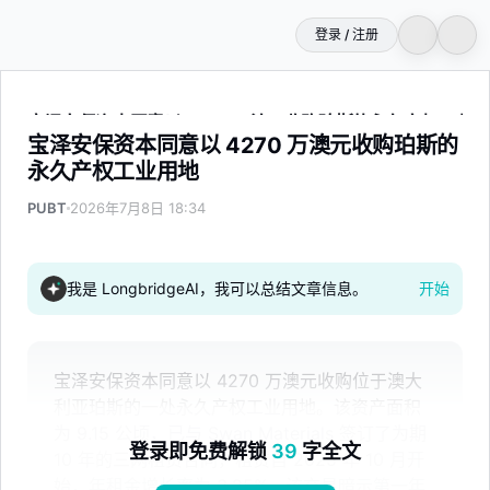
登录 / 注册
宝泽安保资本同意以 4270 万澳元收购珀斯的永久产权工业
宝泽安保资本同意以 4270 万澳元收购珀斯的
永久产权工业用地
PUBT
2026年7月8日 18:34
我是 LongbridgeAI，我可以总结文章信息。
开始
宝泽安保资本同意以 4270 万澳元收购位于澳大
利亚珀斯的一处永久产权工业用地。该资产面积
为 9.15 公顷，已与 Swan Materials 签订了为期
登录即免费解锁
39
字全文
10 年的三网租赁合同，租赁自 2025 年 10 月开
始，年租金增长率为 3.25%。该交易暗示第一年