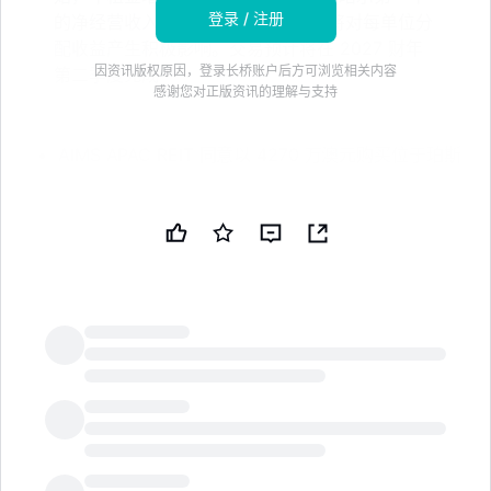
登录 / 注册
的净经营收入收益率为 5.3%，预计将对每单位分
配收益产生积极影响。交易预计将在 2027 财年
因资讯版权原因，登录长桥账户后方可浏览相关内容
第二季度完成
感谢您对正版资讯的理解与支持
AIMS APAC REIT 同意以 4270 万澳元购买位于珀斯
Hazelmere 的 9.15 公顷自由持有工业用地。* 该资
产占地 91,547 平方米，包含 12,310 平方米的仓库、
车间和办公室；已完全租赁给 Swan Materials。*
10 年期三重净租赁合同于 2025 年 10 月 1 日开始；
租金每年增长 3.25%；有两个 10 年的续租选项。*
此交易暗示第一年的净经营收入收益率为 5.3%；管
理层预测在假设 100% 债务融资的情况下，单位分红
将增加约 0.3%。* 预计在 2027 财年第二季度完
LongbridgeAI
成；工业资产占比上升至 22.2%，投资组合的入住率
达到 93.7%，加权平均租赁期限为 4.1 年。免责声
明：本新闻简报由公共技术公司（PUBT）使用生成