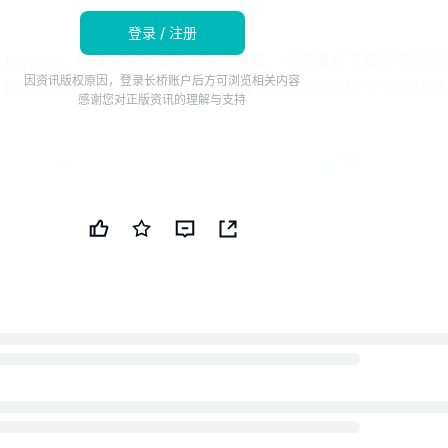
登录 / 注册
/ -- LG Display，全球领先的显示技术创新者，今天宣布了其关于游
因资讯版权原因，登录长桥账户后方可浏览相关内容
际游戏表现的实验研究结果，并在国际学术会议上发布了相关研究
感谢您对正版资讯的理解与支持
时 FPS 游戏表现影响的研究》，使用刷新率更高的显示器可以
别，从而提高反应速度和准确性。