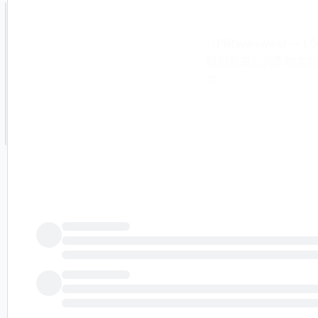
, /PRNewswire
器刷新率如何影响实
文。
根据论文《刷新率对实
动态场景中的物体识