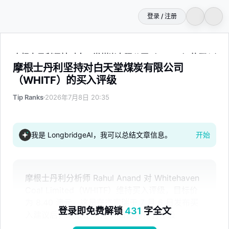
登录 / 注册
摩根士丹利坚持对白天堂煤炭有限公司（WHITF）的买入评
摩根士丹利坚持对白天堂煤炭有限公司
（WHITF）的买入评级
Tip Ranks
2026年7月8日 20:35
我是 LongbridgeAI，我可以总结文章信息。
开始
摩根士丹利分析师 Rahul Anand 对 Whitehaven
Coal Limited（WHITF）维持买入评级，目标价
为 8.40 澳元。这是在杰富瑞于 7 月 6 日发布买
登录即免费解锁
431
字全文
入建议后，瑞银在 7 月 7 日维持持有评级