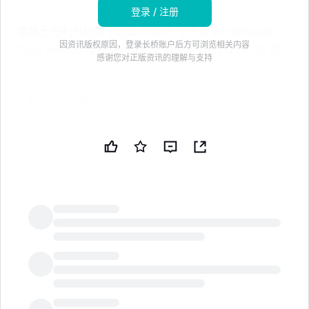
登录 / 注册
摩根士丹利分析师 Rahul Anand 今天对 Whitehaven
因资讯版权原因，登录长桥账户后方可浏览相关内容
Coal Limited 维持买入评级，并设定目标价为 8.40 澳
感谢您对正版资讯的理解与支持
元。
7 月 4 日促销 - 70% 折扣
通过 TipRanks Premium 解锁强大的投资工具和数
据驱动的洞察，以便做出更自信的投资决策。
通过 TipRanks 的智能投资者通讯发现顶级股票推荐
和新的投资机会。
Anand 覆盖基础材料行业，关注 PLS Group、BHP
Group Ltd 和 South32 等股票。根据 TipRanks 的数
LongbridgeAI
据，Anand 推荐股票的平均回报率为 13.0%，成功率为
55.63%。
除了摩根士丹利，Whitehaven Coal Limited 还在 7 月