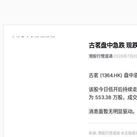
古茗盘中急跌 现跌超11%
古茗盘中急跌 现跌
港股行情速递
2026年7月8日
古茗 (1364.HK) 
该股今日低开后持续走弱
为 553.38 万股，成交
消息面暂无明显驱动
来源
:
港股行情速递
本文版权