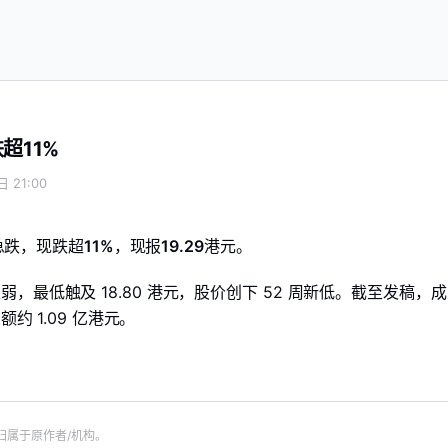
超11%
 21:00
盘中急跌，现跌超
11%
，现报
19.29
港元。
，最低触及 18.80 港元，股价创下 52 周新低。截至发稿，
额约 1.09 亿港元。
。
归属于原作者/机构。