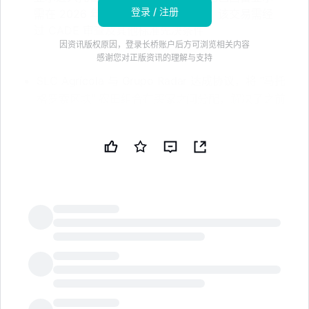
登录 / 注册
需在 2026 年 10 月 30 日之前支付。该交易需经
过 CADE 审查及其他标准先决条件
因资讯版权原因，登录长桥账户后方可浏览相关内容
感谢您对正版资讯的理解与支持
SLC Agrícola 与 Grupo Radar 达成协议，将 “马托
格罗索区块” 农田组合在买家之间分配，解决了之前
争议的销售过程。* 它将在马托格罗索购买 8,900 公
顷可耕地，交易金额为 6.6904 亿巴西雷亚尔，包括
现场基础设施。* 签署时需支付 2.5515 亿巴西雷亚
尔作为托管款；4.1389 亿巴西雷亚尔需在 2026 年
10 月 30 日前支付。* 隐含的裸地价值为 6.3932 亿
巴西雷亚尔，约为每公顷可耕地 72,000 巴西雷亚
尔。* 交易的完成需视情况而定，可能需要 CADE 审
查，以及其他在最终文件中的标准先决条件。免责声
LongbridgeAI
明：本新闻简报由公共技术公司（PUBT）使用生成
性人工智能创建。虽然 PUBT 努力提供准确和及时的
信息，但此 AI 生成的内容仅供参考，不应被解读为