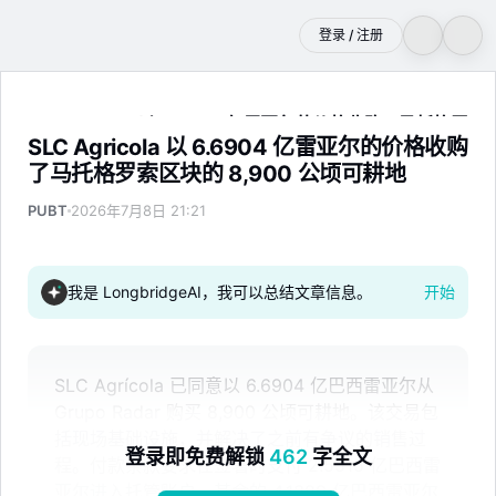
登录 / 注册
SLC Agricola 以 6.6904 亿雷亚尔的价格收购了马托格罗索
SLC Agricola 以 6.6904 亿雷亚尔的价格收购
了马托格罗索区块的 8,900 公顷可耕地
PUBT
2026年7月8日 21:21
我是 LongbridgeAI，我可以总结文章信息。
开始
SLC Agrícola 已同意以 6.6904 亿巴西雷亚尔从
Grupo Radar 购买 8,900 公顷可耕地。该交易包
括现场基础设施，并解决了之前有争议的销售过
登录即免费解锁
462
字全文
程。付款条款要求在签署时支付 2.5515 亿巴西雷
亚尔进入托管账户，其余的 4.1389 亿巴西雷亚尔