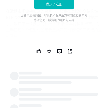
登录 / 注册
在近期市场波动加剧的背景下，资金在美股小众结构性
因资讯版权原因，登录长桥账户后方可浏览相关内容
ETF 及杠杆产品中的分布呈现显著分化。据市场数据显
感谢您对正版资讯的理解与支持
示，聚焦单一科技股的杠杆 ETF 收益率两极化严重，而
主动管理的价值型与固定收益类产品则面临资产规模的重
新评估。
LEVERAGE SHARES 2X LONG OKTA DAILY
ETF（OKTG.US）
该基金旨在提供 Okta 股票每日两倍收益，据市场数据显
示，其年内累计上涨近 100%。尽管面临波动性损耗风
险，该 ETF 资产管理规模已达到约 450 万美元。知情人
士透露，其在 2026 年 5 月实现了超 150% 的单月回
LongbridgeAI
报，成为年内表现最强劲的时段。
TRADR 2X LONG TEM DAILY ETF（TEMT.US）