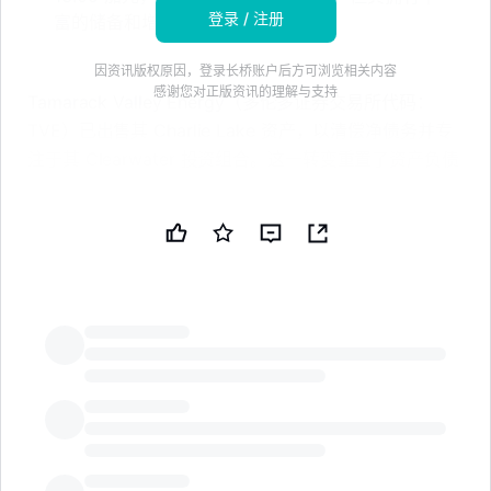
登录 / 注册
富的储备和增长潜力
因资讯版权原因，登录长桥账户后方可浏览相关内容
感谢您对正版资讯的理解与支持
Tamarack Valley Energy（多伦多证券交易所代码：
TVE）已出售其 Charlie Lake 资产，以清偿净债务并专
注于其 Clearwater 投资组合。这一转变重置了资产负债
表，并增强了其运营重点。
查看我们对 Tamarack Valley Energy 的最新分析。
在每股价格为加元 13.05 时，Tamarack Valley Energy
的 1 天股价回报为 1.48%，7 天股价回报为 5.50%，而
30 天股价回报下降了 5.71%。90 天股价回报为
22.19%，年初至今股价回报为 62.11%，加上 1 年总股东
LongbridgeAI
回报为 162.83% 和 5 年总股东回报超过 5 倍，反映出
最近的势头，而此次 Charlie Lake 的剥离现在将其引导
至更专注的 Clearwater 故事。