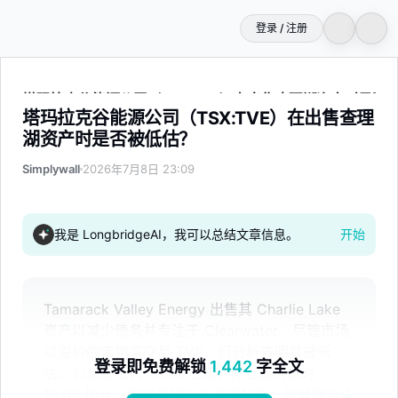
登录 / 注册
塔玛拉克谷能源公司（TSX:TVE）在出售查理湖资产时是否
塔玛拉克谷能源公司（TSX:TVE）在出售查理
湖资产时是否被低估？
Simplywall
2026年7月8日 23:09
我是 LongbridgeAI，我可以总结文章信息。
开始
Tamarack Valley Energy 出售其 Charlie Lake
资产以减少债务并专注于 Clearwater。尽管市场
以溢价的市销率交易 TVE，但分析表明其被低
登录即免费解锁
1,442
字全文
估，公允价值为 16.50 加元，而当前价格为
13.05 加元，指出尽管存在监管风险，但其拥有丰