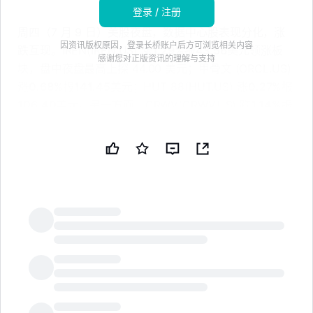
登录 / 注册
周四（7 月 9 日）美股夜盘，数据中心股表现分化，涨
因资讯版权原因，登录长桥账户后方可浏览相关内容
跌互现。IREN(IREN.US) 涨
1.29%
报
43.56
美元领涨板
感谢您对正版资讯的理解与支持
块，盘中夜盘最高上探 44.00 美元；甲骨文 (ORCL.US)
涨
0.68%
报
141.45
美元；HUT 88(HUT.US) 涨
0.27%
报
106.40
美元。另一方面，CRWV(CRWV.US) 跌
1.14%
报
88.97
美元，NBIS(NBIS.US) 微跌
0.12%
报
216.22
美
元。
消息面上，夜盘时段数据中心板块交投相对清淡，缺乏显
著催化剂驱动。衍生标的中，NEBX(NEBX.US) 夜盘跌
1.43%
报
33.20
美元，ORCX(ORCX.US) 涨
1.13%
报
21.45
美元。整体来看，板块在夜盘时段维持窄幅震荡格
局，投资者等待更多基本面信号指引方向。
LongbridgeAI