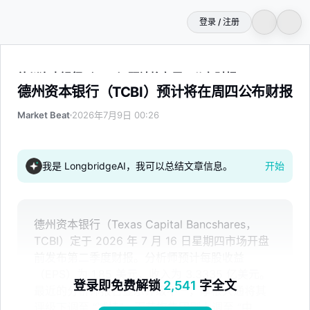
登录 / 注册
德州资本银行（TCBI）预计将在周四公布财报
德州资本银行（TCBI）预计将在周四公布财报
Market Beat
2026年7月9日 00:26
我是 LongbridgeAI，我可以总结文章信息。
开始
德州资本银行（Texas Capital Bancshares，
TCBI）定于 2026 年 7 月 16 日星期四市场开盘
前发布第二季度财报。分析师预计每股收益
（EPS）为 1.85 美元，收入为 3.3335 亿美元。
登录即免费解锁
2,541
字全文
最近的分析师报告显示评级不一，摩根大通将其
评级下调至 “减持”，而花旗集团则上调至 “中