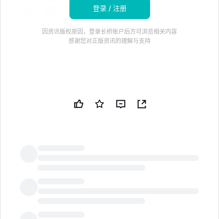
登录 / 注册
性”。此外，首席执行官 Rob Holmes 在 6 月初
出售了近 50,000 股股票
因资讯版权原因，登录长桥账户后方可浏览相关内容
感谢您对正版资讯的理解与支持
德州资本银行控股公司（NASDAQ:TCBI - 获取免费报
告）预计将在 2026 年 7 月 16 日星期四市场开盘前发布
其 2026 年第二季度财报。分析师预计该公司本季度每
股收益为 1.85 美元，收入为 3.33347 亿美元。鼓励个人
关注该公司即将发布的 2026 年第二季度财报，以获取
关于定于 2026 年 7 月 22 日星期三东部时间下午 5:00
的电话会议的最新信息。
德州资本银行控股公司（NASDAQ:TCBI - 获取免费报
告）最近于 4 月 23 日星期四发布了季度财报。该银行
LongbridgeAI
报告本季度每股收益（EPS）为 1.58 美元，超出市场共
识预期的 1.42 美元，超出幅度为 0.16 美元。德州资本银
行控股公司的净利润率为 17.71%，股本回报率为