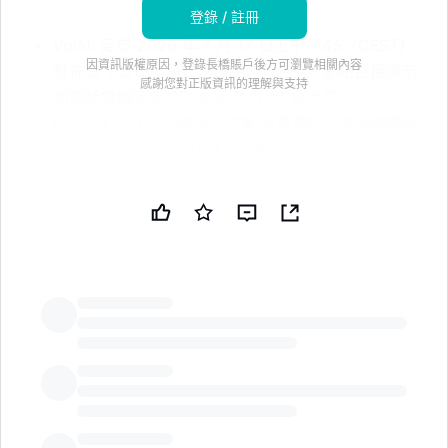
登錄 / 註冊
Volati 定於 2026 年 7 月 17 日上午 7:45（CEST）
因資訊版權原因，登錄長橋賬戶後方可瀏覽相關內容
發佈其 2026 年第二季度中期報告。* 網絡直播演示
感謝您對正版資訊的理解與支持
和電話會議定於 2026 年 7 月 17 日上午
9:00（CEST）；鏈接：這裏 免責聲明：本新聞簡報
由公共技術公司（PUBT）使用生成性人工智能創
建。雖然 PUBT 努力提供準確和及時的信息，但此
AI 生成的內容僅供參考，不應被解讀為財務、投資或
法律建議。Volati AB 於 2026 年 7 月 08 日發佈了
用於生成本新聞簡報的原始內容，並對其中包含的信
息承擔全部責任。© 版權 2026 - 公共技術公司
（PUBT）原始文檔：這裏
LongbridgeAI