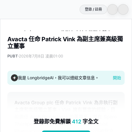
登錄 / 註冊
Avacta 任命 Patrick Vink 為副主席兼高級獨立董事
Avacta 任命 Patrick Vink 為副主席兼高級獨
立董事
PUBT
2026年7月8日 凌晨01:00
我是 LongbridgeAI，我可以總結文章信息。
開始
Avacta Group plc 任命 Patrick Vink 為非執行副
主席和高級獨立董事。Vink 擁有豐富的經驗，目
前擔任 Arch Biopartners 的董事長，並在 Spero
登錄即免費解鎖
412
字全文
Therapeutics 的董事會任職。他曾在 Cubist
Pharmaceuticals 擔任高管，直到該公司被默克