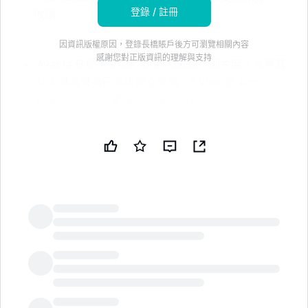
登錄 / 註冊
收購
因資訊版權原因，登錄長橋賬戶後方可瀏覽相關內容
感謝您對正版資訊的理解與支持
Avacta 任命 Patrick Vink 為非執行副主席，並將其
加入董事會擔任高級獨立董事。* Vink 是 Arch
Biopartners 的董事長，擔任 Spero Therapeutics
董事會成員，並主持多傢俬人醫療公司。* 他曾在
Cubist Pharmaceuticals 擔任執行副總裁和首席運
營官，直至該公司被默克收購。免責聲明：本新聞簡
報由公共技術公司（PUBT）使用生成性人工智能創
建。雖然 PUBT 努力提供準確和及時的信息，但此
AI 生成的內容僅供參考，不應被視為財務、投資或法
律建議。Avacta Group plc 於 2026 年 7 月 08 日
通過 GlobeNewswire 發佈了用於生成本新聞簡報的
LongbridgeAI
原始內容（參考 ID：
202607080200PRIMZONEFULLFEED9758819），
並對此信息的內容承擔全部責任。© 版權 2026 - 公