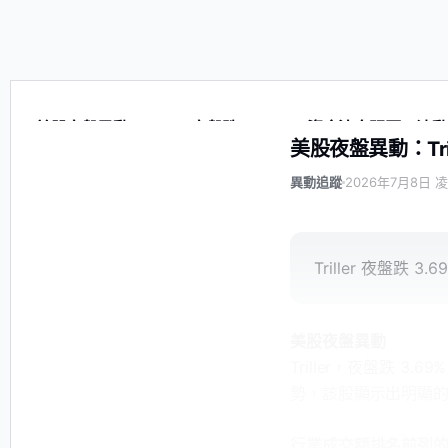
美股夜盤異動：Triller 夜盤跌 3.69%，資金流向明顯，波
美股夜盤異動：Tri
異動追蹤
2026年7月8日 凌
Triller 夜盤跌 
美股夜盤異動
Triller，夜盤跌
勢，該股顯示出明顯
行業成交額排名前列