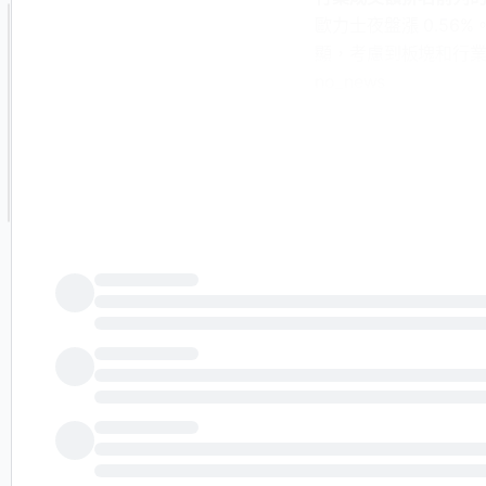
歐力士夜盤漲 0.56
顯，考慮到板塊和行
no_news