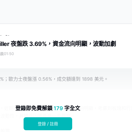
動加劇
ller 夜盤跌 3.69%，資金流向明顯，波動加劇
晨01:50
3.69%；歐力士夜盤漲 0.56%，成交額達到 1898 美元。
 3.69%，近期無重要新聞。交易活躍，資金流向明顯，考慮到板塊和
登錄即免費解鎖
179
字全文
的波動性，具體原因需要進一步觀察。
登錄 / 註冊
的股票