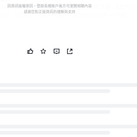
因資訊版權原因，登錄長橋賬戶後方可瀏覽相關內容
%。歐力士夜盤漲 0.56%。近期無重要新聞；交易活躍，資金流向
感謝您對正版資訊的理解與支持
業趨勢，該股顯示出明顯的波動性，具體原因需要進一步觀察。