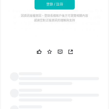
登錄 / 註冊
Eleving Group 首席執行官 Modestas Sudnius 於 7
因資訊版權原因，登錄長橋賬戶後方可瀏覽相關內容
月 7 日通過場外雙邊交易出售了 388,335 股上市股
感謝您對正版資訊的理解與支持
票。* 每股定價為 1.7 歐元。免責聲明：本新聞簡報
由公共技術公司（PUBT）使用生成性人工智能創
建。雖然 PUBT 努力提供準確和及時的信息，但此
AI 生成的內容僅供參考，不應被解讀為財務、投資或
法律建議。Eleving Group SA 於 2026 年 7 月 08
日通過 EQS News 發佈了用於生成本新聞簡報的原
始內容（參考 ID：dd_105968_en），並對此信息的
內容承擔全部責任。© 版權 2026 - 公共技術公司
（PUBT）
LongbridgeAI