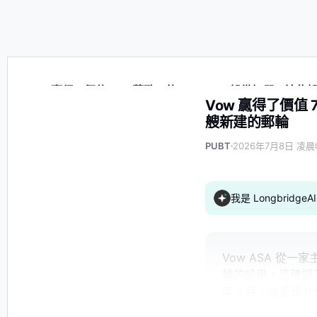
Vow 贏得了價值 720 萬歐元的 Scanship 設備訂單，
Vow 贏得了價值 
艘新建的郵輪
PUBT
2026年7月8日 凌晨0
我是 Longbrid
Vow ASA 從
輪的設備。這確認了 2
年 1 月，船隻預計分