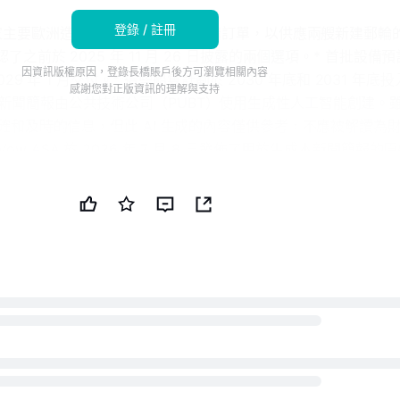
登錄 / 註冊
家主要歐洲造船廠的 720 萬歐元採購訂單，以供應兩艘新建郵輪
了之前於 2025 年 11 月 26 日披露的兩個選項。* 首批設備
因資訊版權原因，登錄長橋賬戶後方可瀏覽相關內容
 2029 年 1 月交付。* 這些船隻計劃於 2030 年底和 2031 年底
感謝您對正版資訊的理解與支持
新聞簡報由公共技術公司（PUBT）使用生成性人工智能創建。
準確和及時的信息，但此 AI 生成的內容僅供參考，不應被解讀為
w ASA 於 2026 年 7 月 8 日發佈了用於生成本新聞簡報的
信息承擔全部責任。© 版權 2026 - 公共技術公司（PUBT）