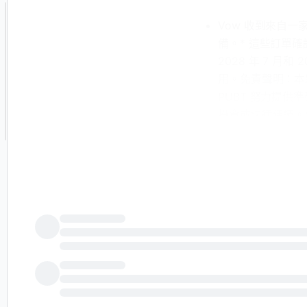
Vow 收到來自一
備。* 這些訂單確認
2028 年 7 月和
用。免責聲明：本
PUBT 努力提供
投資或法律建議。Vo
容，並對其中包含的
文檔：這裏