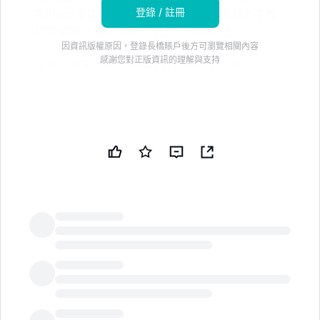
登錄 / 註冊
Ratings 則對該股票進行了升級。12 個月的平均
目標價為 28.50 美元。此外，內部人士
因資訊版權原因，登錄長橋賬戶後方可瀏覽相關內容
Elizabeth Walsh 購買了股票，Bradford Langs
感謝您對正版資訊的理解與支持
出售了股票，幾家機構在最近幾個季度增加了持
股
Carter Bankshares, Inc.（納斯達克代碼：CARE - 獲取
免費報告）在覆蓋該股票的五家研究公司中獲得了 “持
有” 的共識推薦，MarketBeat.com 報道。四位分析師對
該股票給予了持有評級，一位分析師則對該公司給予了買
入評級。在過去一年中，對該股票發佈評級的經紀人中，
12 個月的平均目標價格為 28.50 美元。
LongbridgeAI
獲取
Carter Bankshares
的提醒：
一些股票研究分析師最近對 CARE 股票發佈了報告。
Hovde Group 將 Carter Bankshares 的評級從 “跑贏大