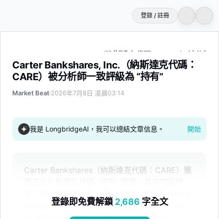
登錄 / 註冊
Carter Bankshares, Inc.（納斯達克代碼：CARE）被分
Carter Bankshares, Inc.（納斯達克代碼：
CARE）被分析師一致評級為 “持有”
Market Beat
2026年7月8日 凌晨03:14
我是 LongbridgeAI，我可以總結文章信息。
開始
Carter Bankshares（納斯達克代碼：CARE）獲
得五位分析師的共識 “持有” 評級，其中四位持
有，另一位買入。最近的分析師行動包括 Hovde
登錄即免費解鎖
2,686
字全文
Group、Freedom Capital、Raymond James
和 Wall Street Zen 的下調評級，而 Weiss