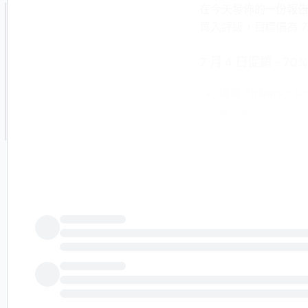
在今天發佈的一份報告中，巴克萊
買入評級，目標價為 72
7 月 4 日促銷 - 70
通過 TipRank
資決策。
通過 TipRan
Chen 覆蓋能源行業，專注於 
Energy 等股票。根據
率為 76.34%。
市場普遍認為，Kodiak
85.50 美元。