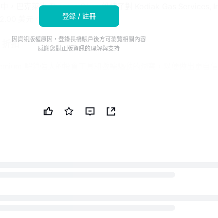
的 Theresa Chen 維持了對 Kodiak Gas Services, I
登錄 / 註冊
.00 美元。
因資訊版權原因，登錄長橋賬戶後方可瀏覽相關內容
% 折扣
感謝您對正版資訊的理解與支持
s Premium 解鎖強大的投資工具和數據驅動的洞察，以便做出更自
ks 的智能投資者通訊發現頂級股票推薦和新的投資機會。
Enterprise Products Partners、Kinder Morgan 和 TC
 TipRanks 的數據，Chen 的平均回報率為 19.4%，推薦股票的
 Gas Services, Inc.的分析師共識評級為強烈買入，平均目標價