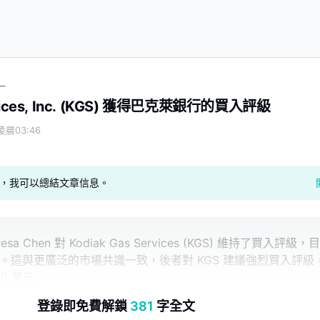
級
ervices, Inc. (KGS) 獲得巴克萊銀行的買入評級
凌晨03:46
geAI，我可以總結文章信息。
a Chen 對 Kodiak Gas Services (KGS) 維持了買入評級，目
 美元。這與更廣泛的市場共識一致，後者對 KGS 建議強烈買入評級
0 美元
登錄即免費解鎖
381
字全文