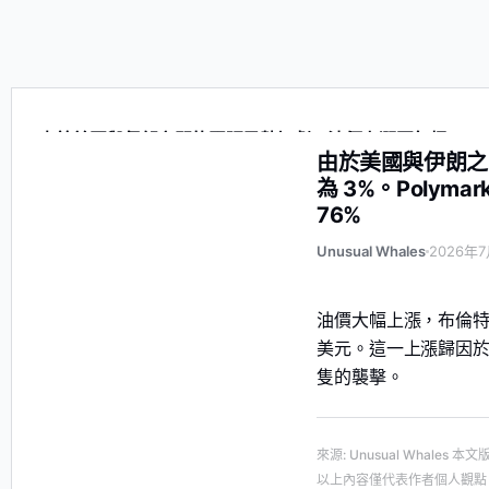
由於美國與伊朗之間的緊張局勢加劇，油價上漲至每桶 76.48 美元
由於美國與伊朗之
為 3%。Polym
76%
Unusual Whales
2026年7
油價大幅上漲，布倫特原
美元。這一上漲歸因
隻的襲擊。
來源
:
Unusual Whales
本文
以上內容僅代表作者個人觀點