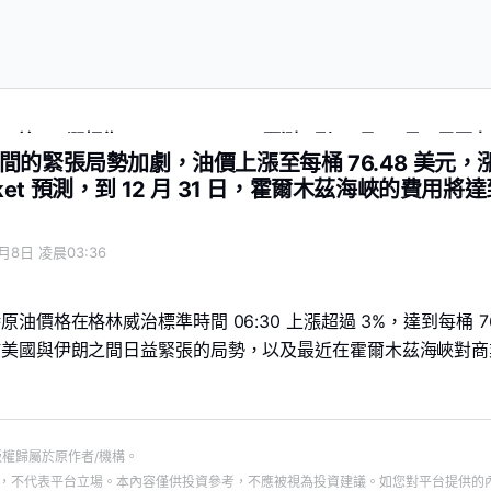
，漲幅為 3%。Polymarket 預測，到 12 月 31 日，霍
間的緊張局勢加劇，油價上漲至每桶 76.48 美元，
arket 預測，到 12 月 31 日，霍爾木茲海峽的費用將
月8日 凌晨03:36
油價格在格林威治標準時間 06:30 上漲超過 3%，達到每桶 76
於美國與伊朗之間日益緊張的局勢，以及最近在霍爾木茲海峽對商
版權歸屬於原作者/機構。
，不代表平台立場。本內容僅供投資參考，不應被視為投資建議。如您對平台提供的