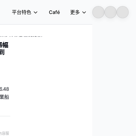
平台特色
Café
更多
Longbridge
爾木茲海峽的費用將達到 76%
漲幅
達到
.48
業船
內容服