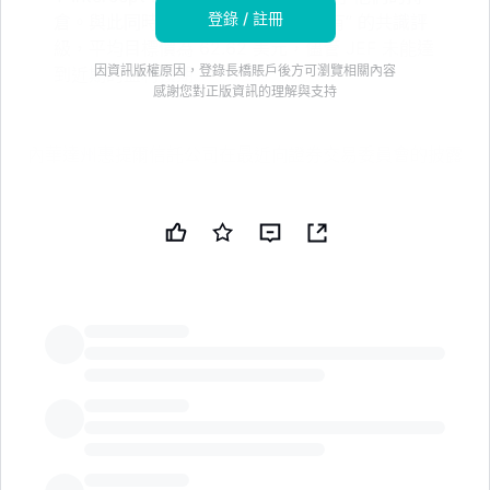
登錄 / 註冊
倉。與此同時，分析師們維持了 “持有” 的共識評
級，平均目標價為 62.62 美元，儘管 JEF 未能達
因資訊版權原因，登錄長橋賬戶後方可瀏覽相關內容
到近期的盈利預期
感謝您對正版資訊的理解與支持
內華達州惠提爾信託公司在最近向證券交易委員會的披露
中表示，在第一季度將其在傑富瑞金融集團（NYSE:JEF
- 免費報告）的持股增加了 357.9%。該機構投資者在該
財務服務提供商的股票中擁有 25,315 股，此前在本季度
又購買了 19,787 股。截至其最近的 SEC 文件，惠提爾
信託公司在傑富瑞金融集團的持股價值為 1,063,000 美
元。
三大金融機構宣佈超過 700 億美元的股票回購
LongbridgeAI
其他幾家對沖基金最近也增加或減少了對該股票的持股。
Lee Danner & Bass Inc.在第一季度將其在傑富瑞金融集
團的持股增加了 77.6%。Lee Danner & Bass Inc.目前擁