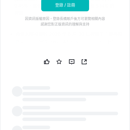
登錄 / 註冊
9.45%，其他披露的股份包括 6.61% 和 5.14% 的
持倉
因資訊版權原因，登錄長橋賬戶後方可瀏覽相關內容
感謝您對正版資訊的理解與支持
雨傘太陽投資於 2026 年 6 月 30 日披露了主要持股
情況，其中鱷魚投資以 47.96% 的直接持股比例居
首。* Enrique Selva Bellvís 報告了 20.61% 的直接
投票權，使其直接和間接持股總比例達到 68.57%。
* Nomar Patrimonial 持有 9.45%，其他披露的持股
比例包括 6.61% 和 5.14%。免責聲明：本新聞簡報由
公共技術公司（PUBT）使用生成性人工智能創建。
儘管 PUBT 努力提供準確和及時的信息，但此 AI 生
成的內容僅供參考，不應被解讀為財務、投資或法律
建議。雨傘太陽投資 SA 於 2026 年 7 月 8 日發佈
LongbridgeAI
了用於生成本新聞簡報的原始內容，並對其中的信息
承擔全部責任。© 版權 2026 - 公共技術公司
（PUBT）原始文檔：這裏