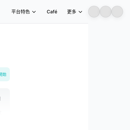
平台特色
Café
更多
Longbridge
開始
司
回
取