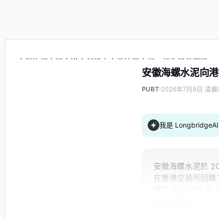
安徽海螺水泥向港交所提交次日披露申報，報告股份回購
安徽海螺水泥向港
PUBT
2026年7月8日 凌晨0
我是 Longbrid
安徽海螺水泥於 2
在香港交易所回購了 
購了 850,000 
消任何股份