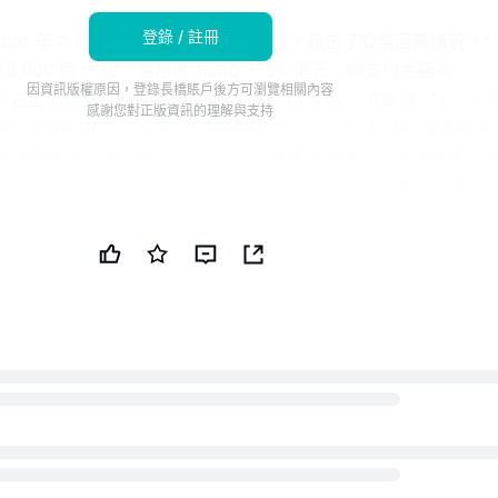
登錄 / 註冊
026 年 7 月 8 日提交了次日披露報告，報告了股票回購情況。*
,000 股 H 股，價格為 16.80-17.06 港元；總支付金額為
因資訊版權原因，登錄長橋賬戶後方可瀏覽相關內容
。* 在上海證券交易所回購了 850,000 股 A 股，價格為 17.01-17.1
感謝您對正版資訊的理解與支持
14,508,062 人民幣。* 總回購股份：1,120,000 股；註銷股
新聞簡報由公共技術公司（PUBT）使用生成性人工智能創建。
準確和及時的信息，但此 AI 生成的內容僅供參考，不應被解讀為
安徽海螺水泥有限公司通過香港證券交易所（HKex）運營的監
用於生成本新聞簡報的原始內容（參考編號：HKEX-EPS-2026070
並對此信息的內容承擔全部責任。© 版權 2026 - 公共技術公司