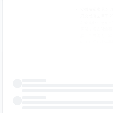
安徽海螺水泥於 2
港交易所回購了 270
4,554,475 港元
民幣；總支付金額為 
股。免責聲明：本
PUBT 努力提供
投資或法律建議。
系統 IIS 發佈了
12237936），
（PUBT）