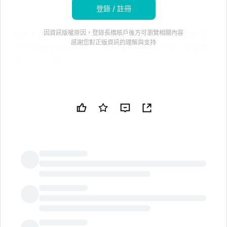
登錄 / 註冊
因資訊版權原因，登錄長橋賬戶後方可瀏覽相關內容
在今天發佈的一份報告中，來自美國銀行證券的凱文·菲
感謝您對正版資訊的理解與支持
什貝克維持了對 HCA Healthcare 的買入評級，目標價
為 435.00 美元。
7 月 4 日促銷 - 70% 折扣
通過 TipRanks Premium 解鎖強大的投資工具和數
據驅動的洞察，以便做出更自信的投資決策。
通過 TipRanks 的智能投資者通訊發現頂級股票推薦
和新的投資機會。
菲什貝克覆蓋醫療保健行業，專注於 Cigna、
LongbridgeAI
UnitedHealth 和 Centene 等股票。根據 TipRanks 的數
據，菲什貝克的平均回報率為 0.1%，推薦股票的成功率
為 58.84%。