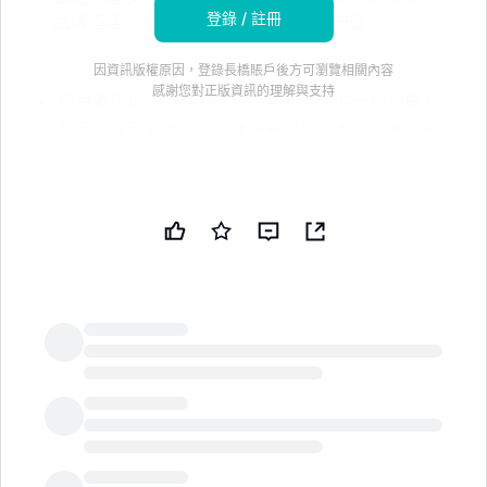
登錄 / 註冊
品牌酒店，進一步擴大了其在當地的佈局
因資訊版權原因，登錄長橋賬戶後方可瀏覽相關內容
感謝您對正版資訊的理解與支持
凱悦酒店與 Albwardy Investments 的一個附屬公司
簽署了管理協議，將在津巴布韋開設大凱悦維多利亞
瀑布王國酒店。* 該物業計劃於 2027 年底重新開
業，經過全面翻新並轉換為大凱悦標準。* 酒店將擁
有 245 間客房、1800 平方米的會議空間、三個餐飲
場所、一個水療中心和一個健身中心。* 此交易擴大
了凱悦在津巴布韋的業務佈局，使其在該國的品牌酒
店數量增至兩家。免責聲明：本新聞簡報由公共技術
公司（PUBT）使用生成性人工智能創建。雖然
PUBT 努力提供準確和及時的信息，但此 AI 生成的
內容僅供參考，不應被解讀為財務、投資或法律建
LongbridgeAI
議。凱悦酒店公司於 2026 年 7 月 8 日發佈了用於
生成本新聞簡報的原始內容，並對此信息的準確性負
責。© 版權 2026 - 公共技術公司（PUBT）原始文