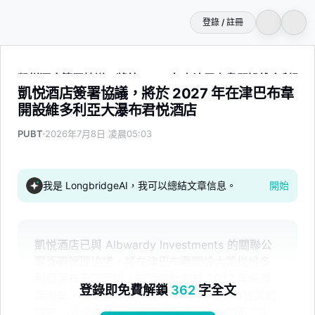
登錄 / 註冊
凱悦酒店簽署協議，將於 2027 年在津巴布韋開設維多利亞
凱悦酒店簽署協議，將於 2027 年在津巴布韋
開設維多利亞大瀑布君悦酒店
PUBT
2026年7月8日 凌晨05:03
我是 LongbridgeAI，我可以總結文章信息。
開始
凱悦酒店已與 Albwardy Investments 的關聯公
司簽署管理協議，將在津巴布韋開設大凱悦維多
利亞瀑布王國酒店。該酒店計劃於 2027 年底重
登錄即免費解鎖
362
字全文
新開業，經過翻新後將擁有 245 間客房和豐富的
設施。這項交易標誌着凱悦在津巴布韋的第二家