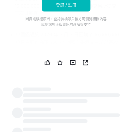
登錄 / 註冊
10,000,000 股。該公司已向香港證券交易所提交
了次日披露
因資訊版權原因，登錄長橋賬戶後方可瀏覽相關內容
感謝您對正版資訊的理解與支持
中國鋁罐於 2026 年 7 月 7 日回購了 10,000,000
股普通股作為庫存股。* 回購在香港交易所以每股
0.84–0.85 港元執行；總對價為 8,449,580 港元。*
除庫存股外的已發行股份減少至 934,047,000 股；
庫存股增加至 10,000,000 股。免責聲明：本新聞簡
報由公共技術公司（PUBT）使用生成性人工智能創
建。儘管 PUBT 努力提供準確和及時的信息，但此
AI 生成的內容僅供參考，不應被解讀為財務、投資或
法律建議。中國鋁罐控股有限公司於 2026 年 7 月 8
日通過香港交易所（HKex）運營的監管披露系統 IIS
LongbridgeAI
發佈了用於生成本新聞簡報的原始內容（參考編號：
HKEX-EPS-20260708-12237994），並對此信息
的內容承擔全部責任。© 版權 2026 - 公共技術公司