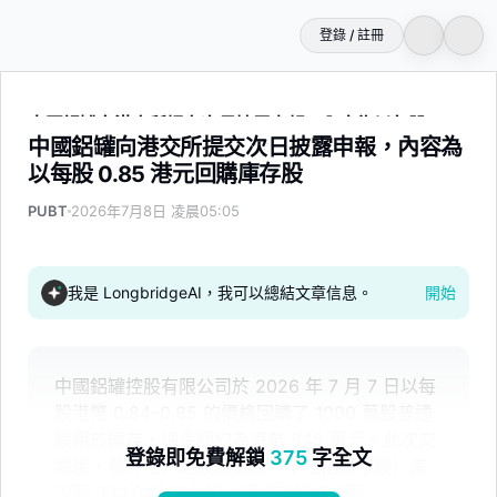
登錄 / 註冊
中國鋁罐向港交所提交次日披露申報，內容為以每股 0.85 
中國鋁罐向港交所提交次日披露申報，內容為
以每股 0.85 港元回購庫存股
PUBT
2026年7月8日 凌晨05:05
我是 LongbridgeAI，我可以總結文章信息。
開始
中國鋁罐控股有限公司於 2026 年 7 月 7 日以每
股港幣 0.84–0.85 的價格回購了 1000 萬股普通
股用於庫存，總金額約為港幣 845 萬元。此次交
登錄即免費解鎖
375
字全文
易後，發行在外的股份數量（不包括庫存股）減
少至 934,047,000 股，而庫存股增加至