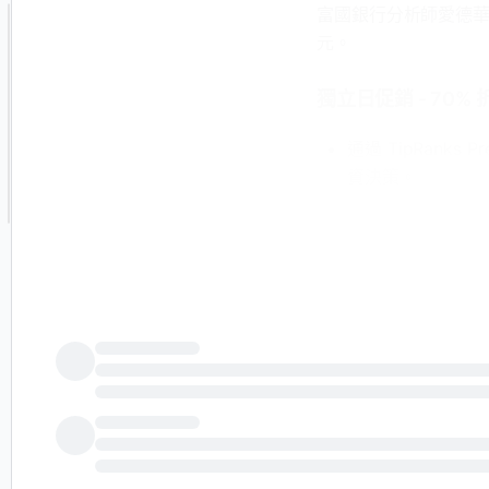
富國銀行分析師愛德華·
元。
獨立日促銷 - 70% 
通過 TipRank
資決策。
通過 TipRan
凱利覆蓋消費防禦行業，
利推薦股票的平均回報率為
除了富國銀行，艾伯森公
然而，昨天，Everco