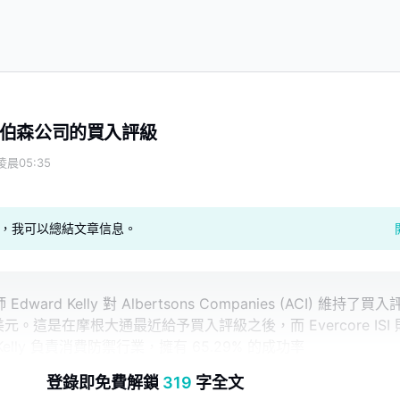
伯森公司的買入評級
凌晨05:35
geAI，我可以總結文章信息。
師 Edward Kelly 對 Albertsons Companies (ACI) 維持了買入
美元。這是在摩根大通最近給予買入評級之後，而 Evercore ISI 
lly 負責消費防禦行業，擁有 65.29% 的成功率
登錄即免費解鎖
319
字全文