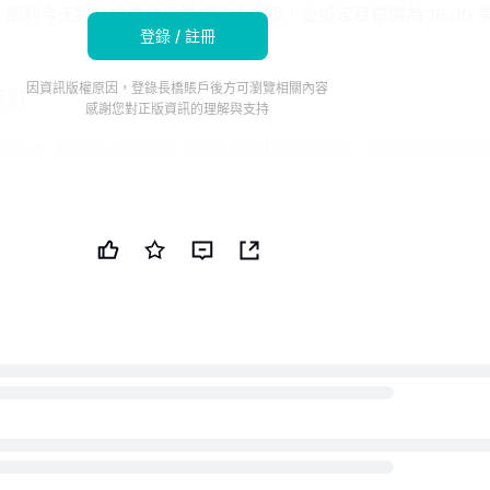
凱利今天對艾伯森公司維持買入評級，並設定目標價為 18.00 
登錄 / 註冊
因資訊版權原因，登錄長橋賬戶後方可瀏覽相關內容
折扣
感謝您對正版資訊的理解與支持
s Premium 解鎖強大的投資工具和數據驅動的洞察，以便做出更自
ks 的智能投資者通訊發現頂級股票推薦和新的投資機會。
關注如好市多、塔吉特和克羅格公司的股票。根據 TipRanks
 10.5%，成功率為 65.29%。
司還在 6 月 30 日獲得了摩根大通的托馬斯·帕爾默的買入評
re ISI 對艾伯森公司（紐約證券交易所代碼：ACI）維持持有評級