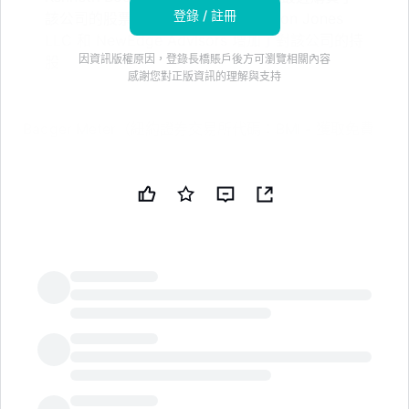
登錄 / 註冊
該公司的股票。機構投資者如 Brighton Jones
LLC 和 NewEdge Advisors 增加了對該公司的持
因資訊版權原因，登錄長橋賬戶後方可瀏覽相關內容
股
感謝您對正版資訊的理解與支持
Badger Meter（紐約證券交易所代碼：BMI - 獲取免費
報告）在週一發佈的研究報告中被 Zacks Research 的股
票分析師從 “強烈賣出” 評級上調至 “持有” 評級，
Zacks.com 報道。
為什麼機構在大幅下跌後仍然持續購買 Badger
Meter
其他幾家研究公司也對 BMI 發表了看法。巴克萊在 4 月
LongbridgeAI
20 日的報告中對 Badger Meter 的股票設定了 110.00
美元的目標價，並給予該股票 “減持” 評級。摩根大通將
Badger Meter 的目標價從 190.00 美元下調至 160.00
美元，並在 4 月 17 日的研究報告中對該公司給予 “增持”