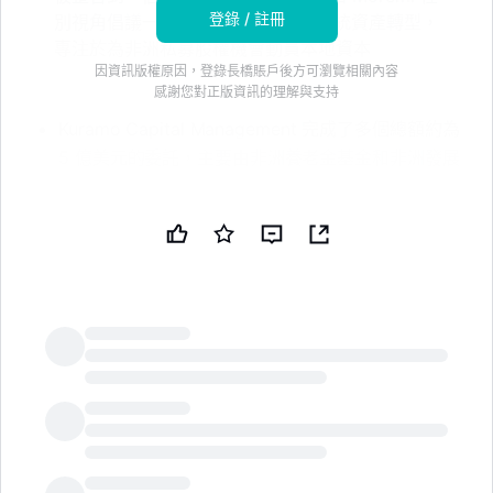
登錄 / 註冊
別視角倡議一起。Kuramo 正在將傳統資產轉型，
專注於為非洲私募股權機會動員本地資本
因資訊版權原因，登錄長橋賬戶後方可瀏覽相關內容
感謝您對正版資訊的理解與支持
Kuramo Capital Management 完成了多個總額約為
5 億美元的委託，主要由非洲養老金基金和非洲發展
金融機構資助。* 完成的項目包括與尼日利亞工業銀
行的 iDICE、東非的 MEMA，以及由尼日利亞養老
金基金支持的 Kuramo Africa Opportunity Fund IV
Nigeria。* 這些承諾被整合到一個投資平台中，該平
台還包括 WIIF 和 Moremi 性別視角倡議等委託。*
Kuramo 表示，它正在將大部分傳統資產轉向專注於
動員當地資本以支持非洲私募股權機會。免責聲明：
本新聞簡報由公共技術公司（PUBT）使用生成性人
LongbridgeAI
工智能創建。雖然 PUBT 努力提供準確和及時的信
息，但此 AI 生成的內容僅供參考，不應被解讀為財
務、投資或法律建議。Kuramo Capital