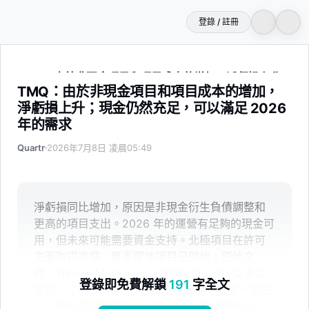
登錄 / 註冊
TMQ：由於非現金項目和項目成本的增加，淨虧損上升；現金仍
TMQ：由於非現金項目和項目成本的增加，
淨虧損上升；現金仍然充足，可以滿足 2026
年的需求
Quartr
2026年7月8日 凌晨05:49
淨虧損同比增加，原因是非現金衍生負債調整和
更高的項目支出。2026 年的運營有足夠的現金可
用，但未來可能需要資金支持。北極項目在許可
方面取得進展，夏季實地項目已開始。原始文
件：Trilogy Metals Inc. [TMQ] SEC 10-Q 季度
登錄即免費解鎖
191
字全文
報告 —2026 年 7 月 8 日免責聲明：這是一個由
人工智能生成的摘要，可能包含不準確的信息。