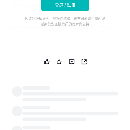
登錄 / 註冊
請通過原始來源核實任何重要信息
因資訊版權原因，登錄長橋賬戶後方可瀏覽相關內容
感謝您對正版資訊的理解與支持
由於非現金衍生負債調整和更高的項目支出，淨虧損同比
增加。2026 年的運營有足夠的現金可用，但未來可能需
要資金支持。北極項目在許可方面取得進展，夏季實地項
目已開始。
原始文件：Trilogy Metals Inc. [TMQ] SEC 10-Q 季度報
告 —2026 年 7 月 8 日
免責聲明
這是一個由人工智能生成的摘要，可能包含不準確的信
息。請通過原始來源驗證任何重要信息。
LongbridgeAI