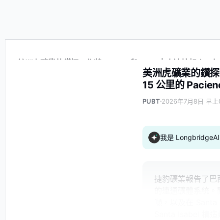
美洲虎礦業的鑽探工作將 Chamé與 Bahú走廊連接起來，勾勒出巴
美洲虎礦業的鑽探工
15 公里的 Pacie
PUBT
2026年7月8日 早上0
我是 Longbrid
捷豹礦業報告了巴
的連通礦體系統。關鍵
噸，以及在 Santa 
Santa Isab