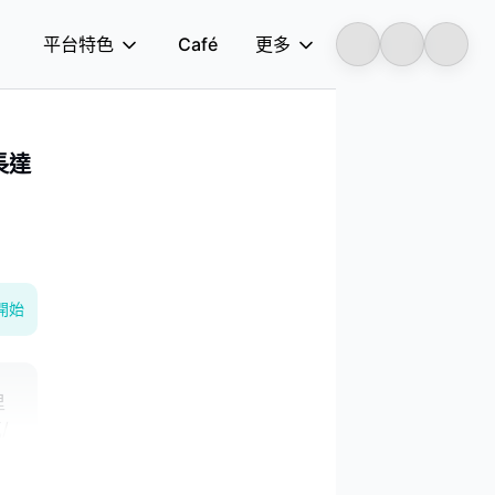
平台特色
Café
更多
Longbridge
長達
開始
里
/