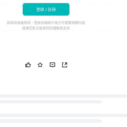
 189,000 盎司黃金，而 Santa Isabel 計劃在 2026 年底
登錄 / 註冊
因資訊版權原因，登錄長橋賬戶後方可瀏覽相關內容
感謝您對正版資訊的理解與支持
西帕西恩西亞趨勢的第一階段鑽探結果，勾勒出一個超過 15 公
一階段共鑽探了 3,764 米，涵蓋 17 個鑽孔，從 Chamé靶區
l/Marzagão，再到 Bahú地區。* 顯著的攔截結果包括在 Chamé發現
 0.37 克/噸，以及在 Santa Isabel-Marzagão 發現 7.85 米
。* 鑽探工作將 Santa Isabel 構造延伸至當前地下作業以外約 1 
。* 帕西恩西亞的推測地下資源為 189,000 盎司，礦石總量為
金品位為 4.14 克/噸；Santa Isabel 正在為可能在 2026 年底前
明：本新聞簡報由公共技術公司（PUBT）使用生成性人工智能
 努力提供準確和及時的信息，但此 AI 生成的內容僅供參考，不應
律建議。傑古礦業公司通過 ACCESS Newswire 發佈了用於
容（參考 ID：
0ACCESSWRNAPR_____1187704），並對此信息的內容承擔全部
 公共技術公司（PUBT）