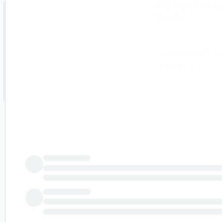
恩西亞地區的推測資源為
重新開採
傑古礦業報告了巴
連通礦牀系統。* 第
Santa Isabe
32.21 米的金品位為
位為 2.03 克/噸
支持潛在的礦區擴展
1,423,000 噸，
採做準備。免責聲
建。儘管 PUBT
讀為財務、投資或法
本新聞簡報的原始內
20260708070
© 版權 2026 -