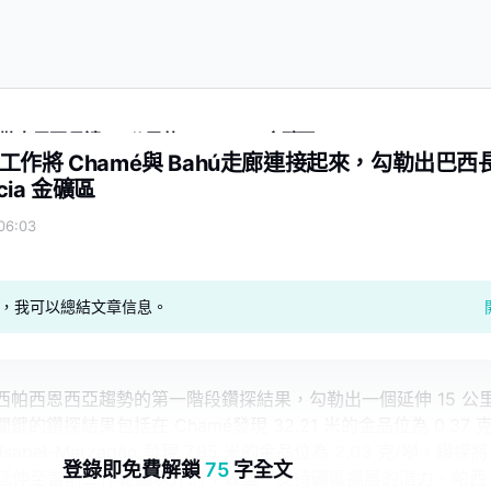
西長達 15 公里的 Paciencia 金礦區
作將 Chamé與 Bahú走廊連接起來，勾勒出巴西
ncia 金礦區
6:03
geAI，我可以總結文章信息。
西帕西恩西亞趨勢的第一階段鑽探結果，勾勒出一個延伸 15 公
的鑽探結果包括在 Chamé發現 32.21 米的金品位為 0.37 克
Isabel-Marzagão 發現 7.85 米的金品位為 2.03 克/噸。鑽探將
登錄即免費解鎖
75
字全文
el 構造延伸至當前工作範圍以外的 1 公里，支持礦區擴展的潛力。帕西