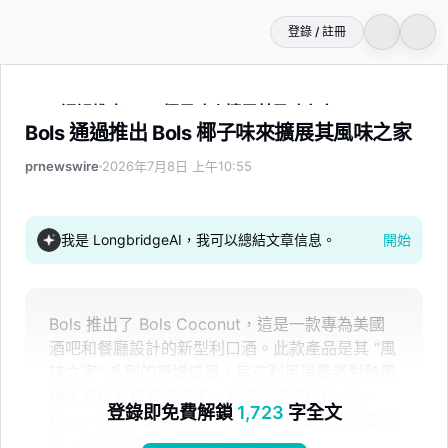
登錄 / 註冊
Bols 通過推出 Bols 椰子味來擴展其風味之家
Bols 通過推出 Bols 椰子味來擴展其風味之家
prnewswire
2026年7月8日 上午10:55
我是 LongbridgeAI，我可以總結文章信息。
開始
Bols 推出了 Bols Coconut，這是一款專為美國
酒吧和餐廳設計的新型利口酒。此款產品是其 “風
味之家” 系列的新增成員，旨在利用消費者對熱帶
雞尾酒日益增長的需求。此次發佈還包括 “Go
登錄即免費解鎖
1,723
字全文
Coco-Nuts” 營銷活動，提供二維碼返利等激勵措
施，以推動運營商的嘗試和菜單創新