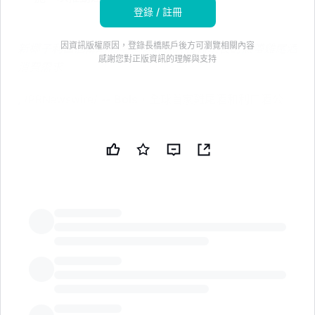
登錄 / 註冊
因資訊版權原因，登錄長橋賬戶後方可瀏覽相關內容
新椰子利口酒幫助酒吧和餐廳抓住日益增長的熱帶雞尾酒
感謝您對正版資訊的理解與支持
消費需求
, /PRNewswire/ --
Bols
，全球首家雞尾酒和利口酒公
司，自豪地推出
Bols Coconut
，這是其全球知名的 30
多種優質雞尾酒口味中的最新成員。該產品首先以 1 升
的規格在美國的酒吧和餐廳獨家推出，並伴隨全新的
Go
Coco-Nuts
活動，Bols Coconut 為調酒師提供了一種
輕鬆的方式，以正宗的椰子風味刷新經典雞尾酒。
繼續閲讀
LongbridgeAI
Bols 自豪地推出 Bols 椰子利口酒
450 多年來，Bols 通過工藝、創意和雞尾酒專業知識塑