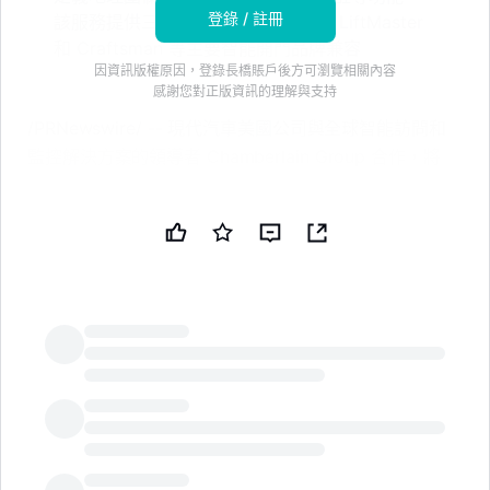
登錄 / 註冊
該服務提供三個月的免費試用，並與 LiftMaster
和 Craftsman 等主要智能開門品牌兼容
因資訊版權原因，登錄長橋賬戶後方可瀏覽相關內容
感謝您對正版資訊的理解與支持
/PRNewswire/ -- 現代汽車美國公司與全球智能訪問和
監控解決方案的領導者 Chamberlain Group 合作，將
myQ® 連接車庫技術引入現代汽車。此次合作使駕駛員
能夠直接通過車輛的觸摸屏顯示器遠程監控和控制車庫
門。
通過現代 myQ 連接車庫，駕駛員獲得了新的便利和安
心。現代汽車車主可以驗證車庫門是否被留開，並遠程關
閉它。無論駕駛員是在車道上還是數百英里之外，駕駛員
都可以通過車輛的觸摸屏顯示器監控和管理車庫門的訪
LongbridgeAI
問，以增加意識和便利性。主要功能包括：
自定義地理圍欄：
根據配對車輛的接近程度方便地
自動打開或關閉車庫門，確保無縫到達和離開。即使