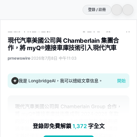
登錄 / 註冊
現代汽車美國公司與 Chamberlain 集團合作，將 myQ®
現代汽車美國公司與 Chamberlain 集團合
作，將 myQ®連接車庫技術引入現代汽車
prnewswire
2026年7月8日 中午11:03
我是 LongbridgeAI，我可以總結文章信息。
開始
現代汽車美國公司與 Chamberlain Group 合作，
將 myQ®連接車庫技術集成到 2024-2026 年款
的部分現代車型中。這一合作使得駕駛者能夠通
登錄即免費解鎖
1,372
字全文
過車輛的觸摸屏遠程監控和控制車庫門，具備自
定義地理圍欄、個性化設置和關門提醒等功能。