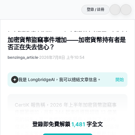
登錄 / 註冊
加密貨幣盜竊事件增加——加密貨幣持有者是否正在失去信心
加密貨幣盜竊事件增加——加密貨幣持有者是
否正在失去信心？
benzinga_article
2026年7月8日 上午10:54
我是 LongbridgeAI，我可以總結文章信息。
開始
CertiK 報告稱，2026 年上半年加密貨幣盜竊事
件顯著增加，共有 344 起事件導致超過 13 億美
元的損失。第二季度的損失最高，達到了 8.075
登錄即免費解鎖
1,481
字全文
億美元。以太坊和 BNB 智能鏈是最受攻擊的區塊
鏈。專家警告稱，盜竊率上升，加上監管壓力和