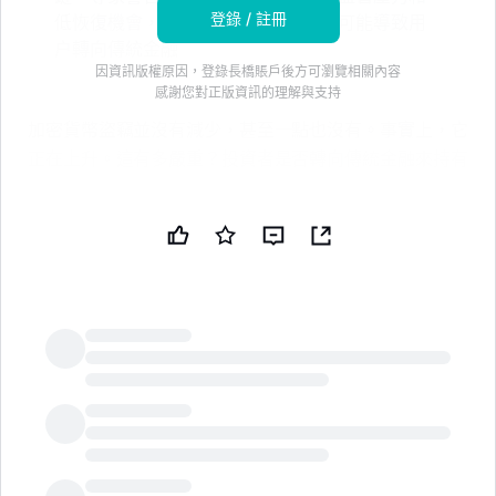
登錄 / 註冊
低恢復機會，正在侵蝕投資者信心，可能導致用
户轉向傳統金融
因資訊版權原因，登錄長橋賬戶後方可瀏覽相關內容
感謝您對正版資訊的理解與支持
加密貨幣盜竊並沒有減少，甚至一點也沒有。事實上，它
正在上升。這有多嚴重？投資者是否轉向傳統金融來持有
加密貨幣，而不是可被黑客攻擊的交易所？
根據
CertiK
最新的 報告，在 2026 年上半年，344 起
區塊鏈事件中損失了約 13.15676434 億美元。今年迄今
為止，持有者每次被黑客攻擊的平均損失高達 380 萬美
元，盜竊的中位數金額為 138,703 美元，遠高於美國的
平均年薪。
LongbridgeAI
四月是迄今為止損失最嚴重的月份。CertiK 估計在 61 起
事件中損失了 6.509 億美元。2026 年第二季度的損失
最多，共有 194 起黑客攻擊、詐騙和利用事件，盜竊金
額達到 8.075 億美元。