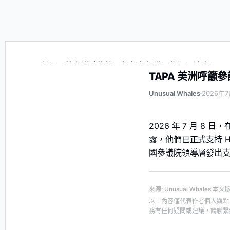
TAPA 美洲呼籲參議院推進《打擊有組織零售犯罪法案》
TAPA 美洲呼
Unusual Whales
2026年7
2026 年 7 月 8 
露，他們已正式支持 H
國參議院領導層發出支持
來源
:
Unusual Whales
本文
以上內容僅代表作者個人觀點
務有任何疑問或建議，請聯繫