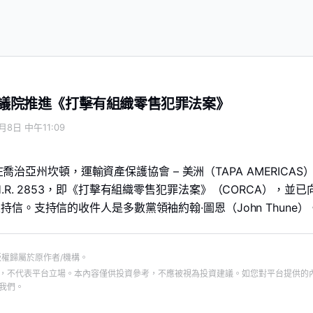
籲參議院推進《打擊有組織零售犯罪法案》
月8日 中午11:09
日，在喬治亞州坎頓，運輸資產保護協會 – 美洲（TAPA AMERICAS
.R. 2853，即《打擊有組織零售犯罪法案》（CORCA），並已
信。支持信的收件人是多數黨領袖約翰·圖恩（John Thune）
版權歸屬於原作者/機構。
，不代表平台立場。本內容僅供投資參考，不應被視為投資建議。如您對平台提供的
我們。