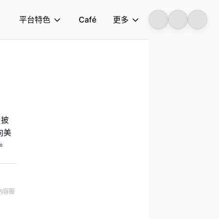
平台特色
Café
更多
Longbridge
）披
向美
。
內容服