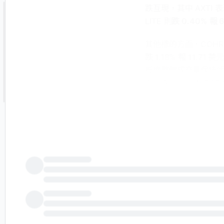
跌互現，其中 AXTI
LITE 則
跌 0.40% 報 
其他標的方面，COHR
跌 1.18% 報 11.71 美
板塊整體成交量保持活躍，
COHR 成交額為 7.8
衍生標的方面，LITX
漲
0.88% 報 18.02 美元
動幅度有限，投資者