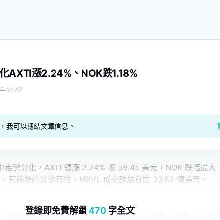
XTI漲2.24%、NOK跌1.18%
午11:47
geAI，我可以總結文章信息。
勢分化，AXTI 領漲 2.24% 報 59.45 美元，NOK 跌幅最大
71 美元，其餘標的波動有限，MRVL 成交額居首達 33.82 億美元。
登錄即免費解鎖
470
字全文
）盤中，光通信板塊整體呈現走勢分化態勢。截至發稿，板塊內主流