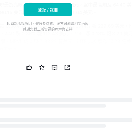
 表現最為亮眼，
漲 2.24% 報 59.45 美元
，盤中最高觸及 64.40 
登錄 / 註冊
696.15 美元
，GLW
跌 0.40% 報 184.64 美元
。
因資訊版權原因，登錄長橋賬戶後方可瀏覽相關內容
跌 0.88% 報 311.36 美元
，MRVL
跌 0.44% 報 229.69 美元
，N
感謝您對正版資訊的理解與支持
元
，AAOI
跌 0.86% 報 113.43 美元
，POET
漲 0.18% 報 8.29 美
MRVL 成交額達 33.82 億美元，LITE 成交額為 10.28 億
7 億美元。
 0.04% 報 22.42 美元
，LITZ
漲 0.39% 報 23.00 美元
，AAOX
，MVLL
跌 0.92% 報 32.99 美元
。整體來看，光通信板塊今日
觀望情緒較濃。