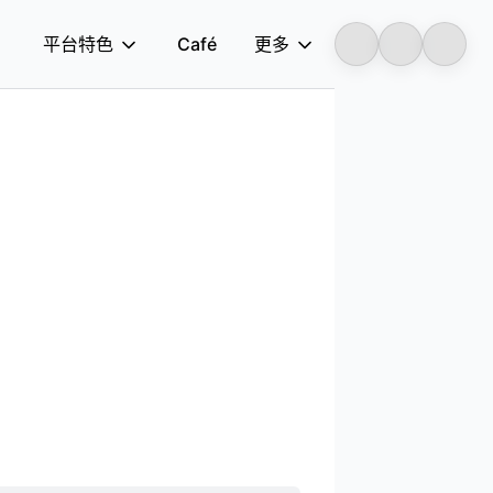
平台特色
Café
更多
Longbridge