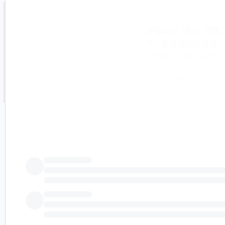
波音公司（BA）下跌了
平。該板塊成交量前三的股
（CAT）上漲 0.07%；R