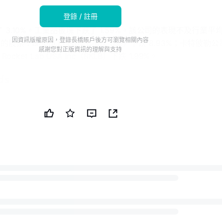
登錄 / 註冊
 3.10%。工業品板塊下跌了 1.59%。該公司的表現不及行業平
因資訊版權原因，登錄長橋賬戶後方可瀏覽相關內容
票：Bloom Energy Corp（BE）下跌 8.93%；卡特彼勒公
感謝您對正版資訊的理解與支持
ocket Lab USA Inc（RKLB）下跌 1.99%。