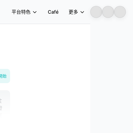
平台特色
Café
更多
Longbridge
開始
於
發
在
依