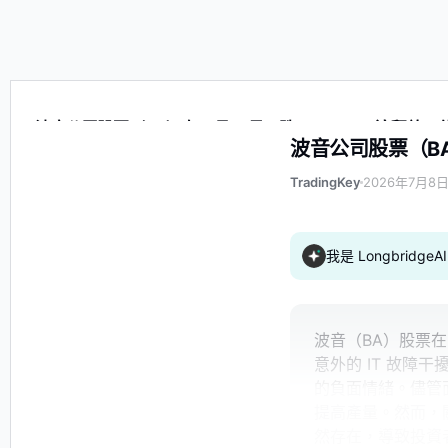
波音公司股票（BA）在 7 月 8 日下跌了 3.10%：這釋放
波音公司股票（BA
TradingKey
2026年7月8日
我是 Longbrid
波音（BA）股票在 
意外的 IT 故障
的負面情緒。儘管面
提高產量。然而，
然存在，導致投資