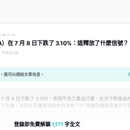
了什麼信號？
）在 7 月 8 日下跌了 3.10%：這釋放了什麼信號？
 下午01:19
geAI，我可以總結文章信息。
7 月 8 日下跌了 3.10%，表現不及工業品行業。此次下跌是由
干擾了生產，以及在巴基斯坦發生的波音 737 貨運飛機墜毀事件引
臨這些挫折，波音仍然啓動了一條新的 737 MAX 裝配線，旨
關於其 508 億美元的債務負擔、負利潤率和供應鏈問題的擔憂
登錄即免費解鎖
1,171
字全文
者在第二季度財報發佈前採取了防禦性策略