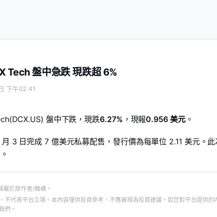
ncy X Tech 盤中急跌 現跌超 6%
日 下午02:41
 X Tech(DCX.US) 盤中下跌，現跌
6.27%
，現報
0.956 美元
。
月 3 日完成 7 億美元私募配售，發行價為每單位 2.11 美元。
動。
歸屬於原作者/機構。
，不代表平台立場。本內容僅供投資參考，不應被視為投資建議。如您對平台提供的
我們。