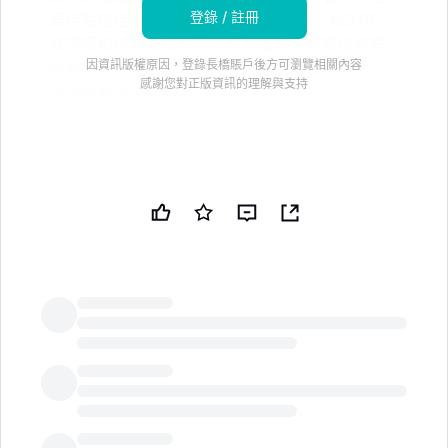
登錄 / 註冊
要特點包括金噴塗的 34mm 膜片膠囊、6ZH1P
真空管和自制變壓器。該麥克風專為專業錄音室
因資訊版權原因，登錄長橋賬戶後方可瀏覽相關內容
錄音設計，能夠為人聲和樂器提供增強的音色、
感謝您對正版資訊的理解與支持
清晰度和諧波飽和度
專業音頻新聞：Soyuz 的新款真空管電容麥克風 Silver
17 是經典 017 系列的下一次進化，回溯到傳奇的蘇聯製
造的 LOMO 19A18.
, /PRNewswire/ -- B&H 很高興分享 Soyuz
Microphones Silver 17，這是一款高端俄羅斯製造的大
振膜心形真空管電容麥克風，受經典 K67 膠囊和獨特的
蘇聯生產的 LOMO 19A18 的影響。
LongbridgeAI
Soyuz Microphones Silver 17 心形大振膜真空管電容麥
克風