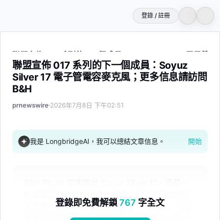
登錄 / 註冊
聯盟宣佈 017 系列的下一個成員：Soyuz Silver 17 電
聯盟宣佈 017 系列的下一個成員：Soyuz
Silver 17 電子管電容麥克風；更多信息請訪問
B&H
prnewswire
2026年7月8日 下午02:51
我是 LongbridgeAI，我可以總結文章信息。
開始
B&H Photo 宣佈推出 Soyuz Silver 17，這是一
款高端的俄羅斯製造的大振膜心形指向管式電容
登錄即免費解鎖
767
字全文
麥克風。作為經典 017 系列的下一代產品，它受
到 K67 膠囊和復古 LOMO 19A18 的影響。其主