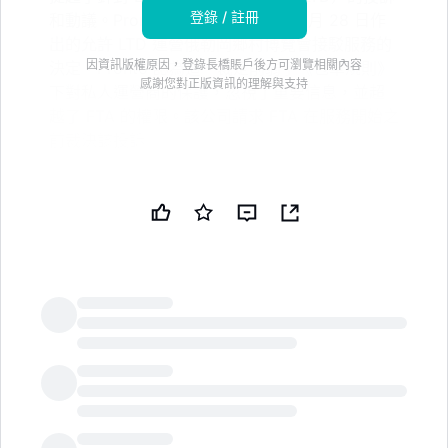
登錄 / 註冊
和動議。Pronto 希望撤銷 FTA 於 4 月 28 日作
出的允許 LTD 運營俄勒岡鄉村博覽會接駁服務的
因資訊版權原因，登錄長橋賬戶後方可瀏覽相關內容
決定。Pronto 認為這一裁定削弱了《包車規則》
感謝您對正版資訊的理解與支持
下對私人運營商的保護，忽視了重要信息，並超
越了 FTA 的權限。該公司請求 FTA 在服務開始之
前裁決該投訴
/PRNewswire/ -- Pronto Corporation（"Pronto"）今
天宣佈，6 月 29 日向 FTA 提交了對 LTD 的投訴，並請
求撤銷 FTA 於 4 月 28 日作出的允許 LTD 運營 OCF 接
駁服務的決定。
Pronto 認為，其提交的文件提出了關於《包車規則》管
LongbridgeAI
理的重要法律和監管問題，直到這些問題得到解答，4 月
28 日的裁決將會創造一個先例，實質上削弱國會根據
49 CFR 604《包車規則》對私人運營商提供的基本保
護。