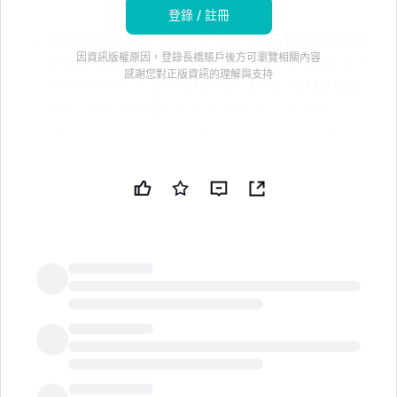
登錄 / 註冊
Ethan Allen 定於 2026 年 7 月 29 日發佈 2026 財
因資訊版權原因，登錄長橋賬戶後方可瀏覽相關內容
年第四季度及全年業績。* 電話會議定於 2026 年 7
感謝您對正版資訊的理解與支持
月 29 日下午 5:00（東部時間）舉行，網絡直播鏈
接見 這裏。免責聲明：本新聞簡報由公共技術公司
（PUBT）使用生成性人工智能創建。儘管 PUBT 努
力提供準確和及時的信息，但此 AI 生成的內容僅供
參考，不應被解讀為財務、投資或法律建議。Ethan
Allen Interiors Inc. 於 2026 年 7 月 08 日發佈了用
於生成本新聞簡報的原始內容，並對其中的信息承擔
全部責任。© 版權 2026 - 公共技術公司（PUBT）
原始文檔： 這裏
LongbridgeAI