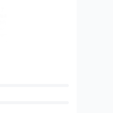
告了
報由
時的
en
）運營的
容（參
026