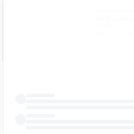
Camden Nation
329 個限制性
公共技術公司（PU
信息，但此 AI 
National Cor
電子數據收集、分
考 ID：00021
- 公共技術公司（