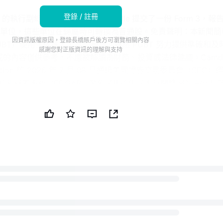
登錄 / 註冊
al 的執行副總裁 Katherine W. Brunelle 提交了一份 Form 3，報
股票單位，這些單位在歸屬時可轉換為普通股。免責聲明：本新聞簡
因資訊版權原因，登錄長橋賬戶後方可瀏覽相關內容
BT）使用生成性人工智能創建。雖然 PUBT 努力提供準確和及
感謝您對正版資訊的理解與支持
生成的內容僅供參考，不應被解讀為財務、投資或法律建議。Camd
poration 於 2026 年 7 月 08 日通過美國證券交易委員會（SEC
析和檢索系統（EDGAR）發佈了用於生成本新聞簡報的原始內
42805-26-000003），並對此信息的內容承擔全部責任。© 版權 2
PUBT）原始文檔：這裏