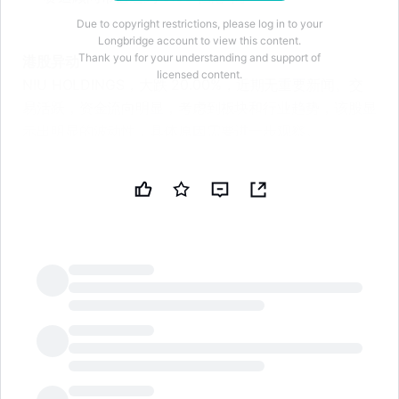
Due to copyright restrictions, please log in to your
Longbridge account to view this content.
Thank you for your understanding and support of
港股异动
licensed content.
NIU HOLDINGS，大跌 20.00%，近期无重要新闻。交
易活跃，资金流向明显，考虑到板块和行业趋势，该股显
示出明显的波动性，具体原因需要进一步观察。
行业成交额排名前列的股票
小黄鸭德盈，涨 11.67%，成交额达到 34.99 万港币，近
期无重要新闻。交易活跃，资金流向明显，考虑到板块和
行业趋势，该股显示出明显的波动性，具体原因需要进一
步观察。
中新控股跌 4.35%。基于近期关键新闻：
LongbridgeAI
1. 3 月 20 日，中新控股宣布任命王翠平为执行董事兼行
政总裁。此消息引发市场关注，投资者对公司未来战略方