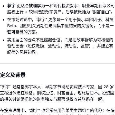
郭宇
更适合被理解为一种现代投资叙事：职业早期获取公司
股权上行 + 较早接触数字资产，后续被概括为 “财富自由”。
在市场讨论中，“郭宇” 更像是一个用于提示风险因子、科技
Beta、加密相关周期性与高集中度结果的关键词，而不是一
套可复制的方案。
实用层面的要点不是照搬仓位，而是把故事拆解为可核验的
驱动因素（股权激励、波动性、流动性、监管），并建立有
纪律的风控边界。
定义及背景
“郭宇” 通常指郭宇本人：早期字节跳动资深技术专家，因 28 岁
LongbridgeAI
宣布退休爆红网络，期权过亿、财富自由，现旅居日本。投资圈
的相关讨论常把他的财务独立与股票期权收益联系在一起。
在投资语境中，“郭宇” 也经常被用作某类主题组合的代称：在快