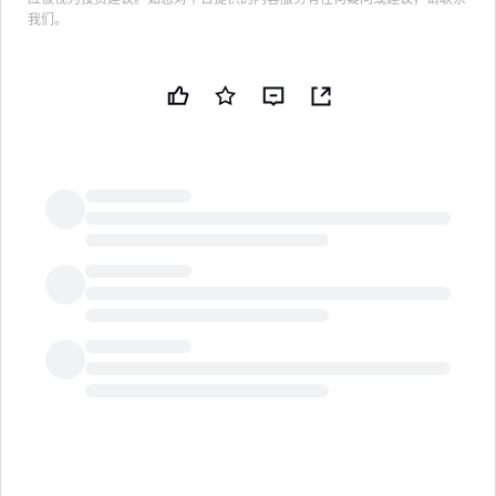
我们。
LongbridgeAI