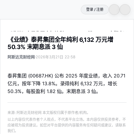
登录 / 注册
《业绩》泰昇集团全年纯利 6,132 万元增 50.3% 末期息派 3
《业绩》泰昇集团全年纯利 6,132 万元增
50.3% 末期息派 3 仙
阿斯达克财经网
2026年3月21日 22:58
泰昇集团 (00687.HK) 公布 2025 年度业绩，收入 20.71
亿元，按年下降 13.8%。录得纯利 6,132 万元，增长
50.3%，每股盈利 1.82 仙。末期息派 3 仙。
来源
:
阿斯达克财经网
本文版权归属于原作者/机构。
以上内容仅代表作者个人观点，不代表平台立场。本内容仅供投资参考，不
应被视为投资建议。如您对平台提供的内容服务有任何疑问或建议，请联系
我们。