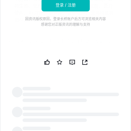
登录 / 注册
药生物、化纤、消费、军工板块涨幅居前，算力
硬件、AI 应用、半导体、智能电网、深海科技等
因资讯版权原因，登录长桥账户后方可浏览相关内容
题材活跃。
感谢您对正版资讯的理解与支持
3 月 24 日，A 股全天探底回升，午后进一步走强，沪指
涨近 1.8%，创业板尾盘翻红，此前一度跌超 2.5%，微盘
股暴涨超 5%。锂矿、电力、贵金属、医药生物等板块大
涨，算力硬件活跃，AI 芯片、存储芯片、光纤等方向领
涨，沐曦股份大涨 13%。
港股震荡走强，恒指全天走势较强，午后涨超 2%，恒科
指午后持续拉升，也涨超 2%，科网股集体反弹，阿里涨
超 3%。新消费概念大涨，老铺黄金财报后暴涨 15%。
LongbridgeAI
债市方面，国债期货分化，30 年期主力合约强势上涨超
0.5%。商品方面，国内商品期货涨跌不一，原油、燃
油、集运指数等跌幅居前，碳酸锂涨超 6%。