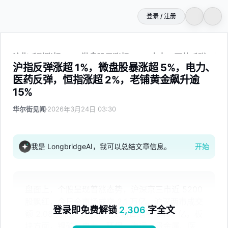
登录 / 注册
沪指反弹涨超 1%，微盘股暴涨超 5%，电力、医药反弹，恒指
沪指反弹涨超 1%，微盘股暴涨超 5%，电力、
医药反弹，恒指涨超 2%，老铺黄金飙升逾
15%
华尔街见闻
2026年3月24日 03:30
我是 LongbridgeAI，我可以总结文章信息。
开始
盘面上，个股呈现普涨态势，沪深京三市近 5200
股飘红，今日全市场成交 2.1 万亿。沪深两市成交
登录即免费解锁
2,306
字全文
额 2.08 万亿，较上一个交易日缩量 3487 亿。板
块方面，锂矿、电力、环保、海运、贵金属、医