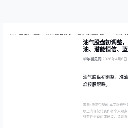
油气股盘初调整，准油股份跌停，贝肯能源跌超 7%，洲际
油气股盘初调整，
油、潜能恒信、蓝
华尔街见闻
2026年4月6日 
油气股盘初调整，准油
焰控股跟跌。
来源
:
华尔街见闻
本文版权归
以上内容仅代表作者个人观点
务有任何疑问或建议，请联系