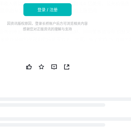
 年收入将达到 62 亿美元，盈利将达到 4.4 亿美元，公允价值估
登录 / 注册
元，显示出从当前价格来看有潜在 30% 的上涨空间
因资讯版权原因，登录长桥账户后方可浏览相关内容
感谢您对正版资讯的理解与支持
报告的季度业绩超出了盈利和收入预期，同时董事诺埃尔·约瑟夫
克米伦在持续的关税和供应链压力下，共同出售了大约 15 万美元
对该公司进行了升级，因为 Aerie 实现了 23% 的可比增长，
的收入和最大的调整后息税前利润（EBIT），将 Aerie 重新定义为
心的美国鹰品牌仅显示出初步的稳定迹象。
ie 强劲的可比增长和上升的利润贡献如何影响美国鹰服饰现有的投
潜力良好但交易价格低于其公允价值的公司。
事回顾