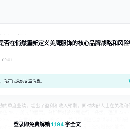
战略和风险特征（AEO）？
润变化是否在悄然重新定义美鹰服饰的核心品牌战略和风险
 09:01
geAI，我可以总结文章信息。
劲的季度业绩，超出了盈利和收入预期，同时内部人士在关税和
值 15 万美元的股票。分析师对该公司进行了升级，强调 Aeri
23%，现在贡献了 40% 的收入，并且是调整后息税前利润的最
登录即免费解锁
1,194
字全文
赖于 Aerie 在成本上升和竞争加剧的情况下维持增长的能力。