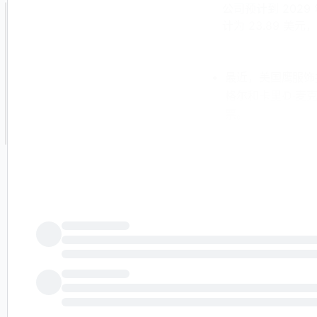
公司预计到 2029
计为 23.89 美
最近，美国鹰服饰
格尔和卡里·D·麦
票。
与此同时，分析师们
贡献了约 40% 
的盈利引擎，而核
我们将探讨 Aer
事和风险概况。
寻找 58 家现金流
美国鹰服饰投资叙