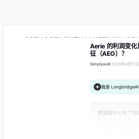
Aerie 的利润变化是否在悄然重新定义美鹰服饰的核心品牌
Aerie 的利
征（AEO）？
Simplywall
2026年4月12日
我是 Longbrid
美鹰服饰公布了强
应链压力下出售了价
的可比增长达到了 
大来源。投资叙事依