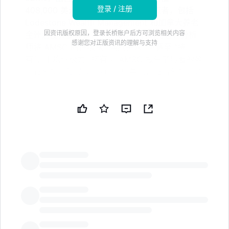
登录 / 注册
408,000 美元的 14,181 股。其他投资者，包括
Lodestone Wealth Management 和加拿大养老
因资讯版权原因，登录长桥账户后方可浏览相关内容
金计划投资委员会，也调整了他们的持仓。分析
感谢您对正版资讯的理解与支持
师将 AMSC 的评级从 “强烈买入” 下调至 “持
有”，平均评级为 “持有”。AMSC 报告了显著的盈
利超预期，每股收益为 2.75 美元，超出预期，并
且收入同比增长 21.4%
根据 Universal Beteiligungs und Servicegesellschaft
mbH 最近向证券交易委员会的披露，该公司在第四季度
减少了对美国超导公司（NASDAQ:AMSC - 免费报告）
持股的 82.1%。该公司在此期间出售了 64,898 股后，持
有 14,181 股该科技公司的股票。根据其最近向证券交易
LongbridgeAI
委员会的备案，Universal Beteiligungs und
Servicegesellschaft mbH 在美国超导公司的持股价值为
408,000 美元。